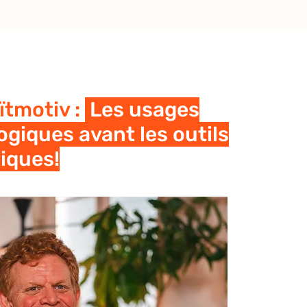
ïtmotiv :
Les usages
giques avant les outils
iques!