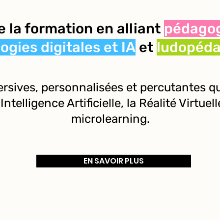
 la formation en alliant
pédagog
ogies
digitales et IA
et
ludopéda
sives, personnalisées et percutantes qui
elligence Artificielle, la Réalité Virtuell
microlearning.
EN SAVOIR PLUS