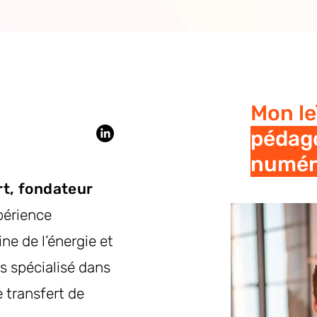
Mon le
pédago
numér
rt, fondateur
périence
ne de l’énergie et
is spécialisé dans
e transfert de