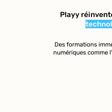
Playy réinvente
technol
Des formations immer
numériques comme l'Int